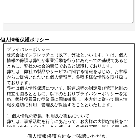
個人情報保護ポリシー
プライバシーポリシー
株式会社インフレッチェ（以下、弊社といいます。）は、個人
情報の保護は弊社が事業活動を行うにあたっての基礎であると
ともに、弊社の社会的責任であると認識しております。
弊社は、弊社の製品やサービスに関する情報をはじめ、お客様
からご提供いただいた個人情報等、多種多様な情報を取り扱っ
ております。
弊社は個人情報保護について、関連規程の制定及び管理体制の
確立を図るとともに、以下のとおりプライバシーポリシーを定
め、弊社役員及び従業員に周知徹底し、本方針に従って個人情
報を適切に利用、管理及び保護することといたします。
1. 個人情報の収集、利用及び提供について
弊社は、事業活動を行うにあたって、お客様の大切な情報をご
提供いただいていることを踏まえ、各業務実態に応じて個人情
報を保護するための情報管理体制を確立し、個人情報の収集、
個人情報保護方針をご確認いただき、
利用及び提供に関して所定の規程に則り適切な取り扱いをいた