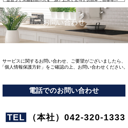
当サイトの御利用につき、何らかのトラブルや損失・損害等に
つきましては一切責任を問わないものとします。
当サイトが紹介しているウェブサイトやソフトウェアの合法
性、正確性、道徳性、最新性、適切性、著作権の許諾や有無な
お問い合わせ
ど、その内容については一切の保証を致しかねます。
当サイトからリンクやバナーなどによって他のサイトに移動さ
れた場合、移動先サイトで提供される情報、サービス等につい
て一切の責任を負いません。
著作権
サービスに関するお問い合わせ、ご要望がございましたら、
本ウェブサイトに掲載されている全てのコンテンツは、株式会
「個人情報保護方針」をご確認の上、お問い合わせください。
社インフレッチェが所有しています。
書面による許可なく、個人的な目的以外で使用することは禁止
されています。
電話でのお問い合わせ
TEL
（本社）042-320-1333