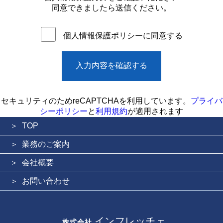
同意できましたら送信ください。
します。
2. 法令の遵守について
個人情報保護ポリシーに同意する
弊社は、個人情報の取り扱いに関して、法令を遵守いたしま
す。
3. 安全対策について
弊社は、個人情報を保護するため、情報セキュリティに関する
規程に基づき、当該個人情報の管理、個人情報の持ち出し方法
の指定、第三者からの不正アクセスの防止等の対策を行い、個
人情報の漏洩、紛失、改ざん、破壊等の予防を図ります。
セキュリティのためreCAPTCHAを利用しています。
プライバ
シーポリシー
と
利用規約
が適用されます
4. ご本人様の要請について
弊社は、個人情報に関して、ご本人様から当該個人情報の開
TOP
示、訂正、削除、利用または提供について何らかの要請を受け
た場合、誠実に対応いたします。
業務のご案内
5. 個人情報管理規程について
会社概要
弊社は、弊社役員及び従業員に対し、個人情報を保護する重要
性と必要性の理解促進を図り、個人情報の適切な管理を図るた
お問い合わせ
め、個人情報管理規程を定め、当該規程を遵守いたします。
個人情報の利用目的
弊社は、事業活動に関連してご提供いただく（またはご提供い
インフレッチェ
株式会社